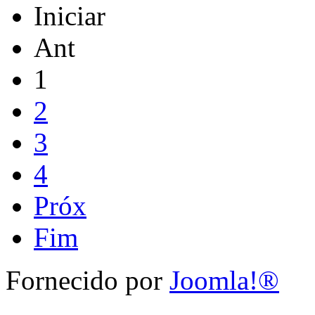
Iniciar
Ant
1
2
3
4
Próx
Fim
Fornecido por
Joomla!®