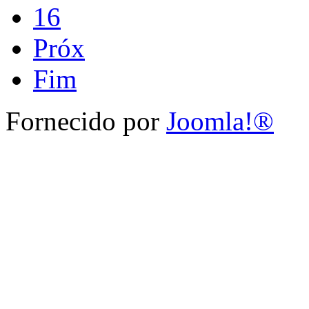
16
Próx
Fim
Fornecido por
Joomla!®