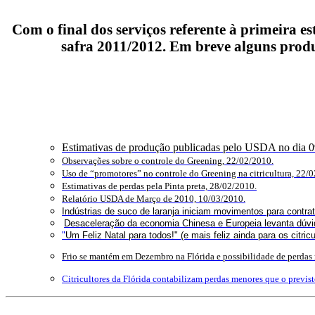
Com o final dos serviços referente à primeira es
safra 2011/2012. Em breve alguns produt
Estimativas de produção publicadas pelo USDA no dia 0
Observações sobre o controle do Greening, 22/02/2010.
Uso de “promotores” no controle do Greening na citricultura, 22/
Estimativas de perdas pela Pinta preta, 28/02/2010.
Relatório USDA de Março de 2010, 10/03/2010.
Indústrias de suco de laranja iniciam movimentos para contra
Desaceleração da economia Chinesa e Europeia levanta dúvi
"
Um Feliz Natal para todos!" (e mais feliz ainda para os citricu
Frio se mantém em Dezembro na Flórida e possibilidade de perdas m
Citricultores da Flórida contabilizam perdas menores que o previs