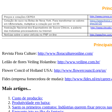
Princ
http://www.cepea.es
Preços e cotações CEPEA
Cotação do suco na Bolsa de Nova York. Para transformar os valores
https://www.theice
specId=30
em U$/tonelada, multiplicar a cotação por 14,55
Assiciação Nacional dos Exportadores de Sucos Cítricos, a palavra
http://www.citrusb
das Indústrias processadores na Internet
Notícias sobre o setor citrícola no FNP on-line
http://www.fnp.com.
Principai
Revista Flora Culture:
http://www.floracultureonline.com/
Leilão de flores Veiling Holambra:
http://www.veiling.com.br/
Flower Concil of Holland USA:
http://www.flowercouncil.org/us/
Fides (empresa fornecedora de mudas):
http://www.fides.nl/en/career
Mais artigos...
Custo de produção:
Produtividade em baixa:
Saem os primeiros contratos: Indústrias querem fixar preços n
Enquanto isto na ilha da fantasia: